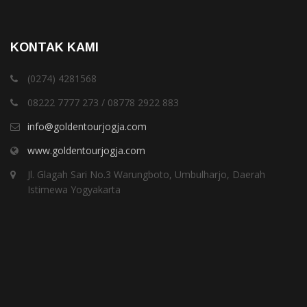
KONTAK KAMI
(0274) 4281568
08222 7777 273 / 08778 2922 883
info@goldentourjogja.com
www.goldentourjogja.com
Jl. Glagah Sari No.3 Warungboto, Umbulharjo, Daerah
Istimewa Yogyakarta